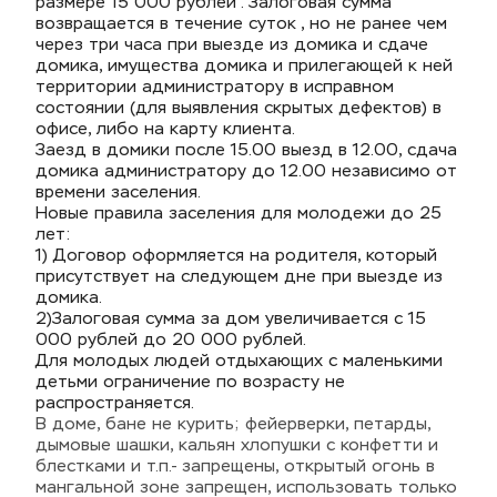
размере 15 000 рублей . Залоговая сумма 
возвращается в течение суток , но не ранее чем 
через три часа при выезде из домика и сдаче 
домика, имущества домика и прилегающей к ней 
территории администратору в исправном 
состоянии (для выявления скрытых дефектов) в 
офисе, либо на карту клиента.
Заезд в домики после 15.00 выезд в 12.00, сдача 
домика администратору до 12.00 независимо от 
времени заселения.
Новые правила заселения для молодежи до 25 
лет: 
1) Договор оформляется на родителя, который 
присутствует на следующем дне при выезде из 
домика.
2)Залоговая сумма за дом увеличивается с 15 
000 рублей до 20 000 рублей.
Для молодых людей отдыхающих с маленькими 
детьми ограничение по возрасту не 
распространяется.
В доме, бане не курить; фейерверки, петарды, 
дымовые шашки, кальян хлопушки с конфетти и 
блестками и т.п.- запрещены, открытый огонь в 
мангальной зоне запрещен, использовать только 